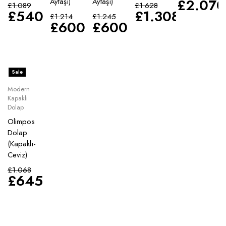
£
2.070
Aytaşı)
Aytaşı)
£
1.089
£
1.628
£
540
£
1.308
£
1.214
£
1.245
£
600
£
600
Sale
Modern
Kapaklı
Dolap
Olimpos
Dolap
(Kapaklı-
Ceviz)
£
1.068
£
645