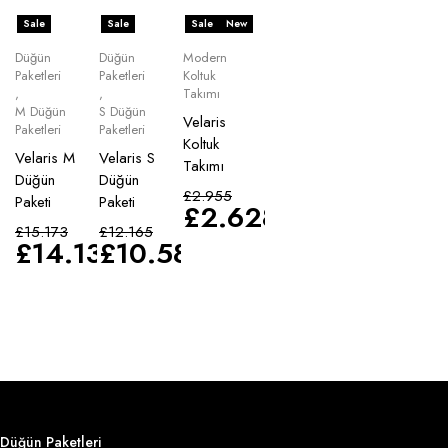
Sale
Sale
Sale
New
Düğün
Düğün
Modern
Paketleri
Paketleri
Koltuk
,
,
Takımı
M Düğün
S Düğün
Velaris
Paketleri
Paketleri
Koltuk
Velaris M
Velaris S
Takımı
Düğün
Düğün
£
2.955
Paketi
Paketi
£
2.628
£
15.173
£
12.165
£
14.135
£
10.583
Düğün Paketleri