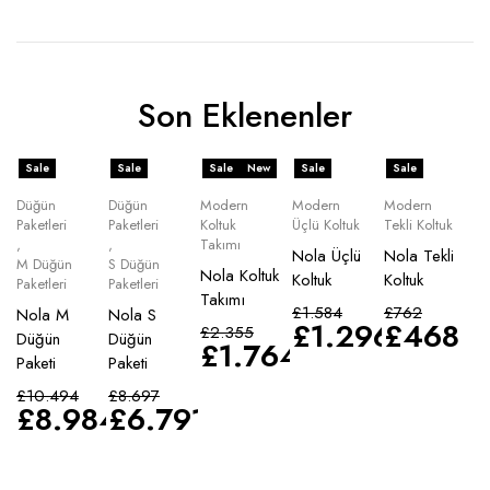
Son Eklenenler
Sale
Sale
Sale
New
Sale
Sale
Düğün
Düğün
Modern
Modern
Modern
Paketleri
Paketleri
Koltuk
Üçlü Koltuk
Tekli Koltuk
,
,
Takımı
Nola Üçlü
Nola Tekli
M Düğün
S Düğün
Nola Koltuk
Koltuk
Koltuk
Paketleri
Paketleri
Takımı
£
1.584
£
762
Nola M
Nola S
£
1.296
£
468
£
2.355
Düğün
Düğün
£
1.764
Paketi
Paketi
£
10.494
£
8.697
£
8.984
£
6.791