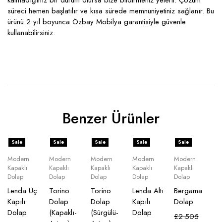
kalmadığınız bir durum olursa bize bildirmeniz yeterli. Çözüm
süreci hemen başlatılır ve kısa sürede memnuniyetiniz sağlanır. Bu
ürünü 2 yıl boyunca Özbay Mobilya garantisiyle güvenle
kullanabilirsiniz.
Benzer Ürünler
Sale
Sale
Sale
Sale
Sale
Modern
Modern
Modern
Modern
Modern
Kapaklı
Kapaklı
Kapaklı
Kapaklı
Kapaklı
Dolap
Dolap
Dolap
Dolap
Dolap
Lenda Üç
Torino
Torino
Lenda Altı
Bergama
Kapılı
Dolap
Dolap
Kapılı
Dolap
Dolap
(Kapaklı-
(Sürgülü-
Dolap
£
2.505