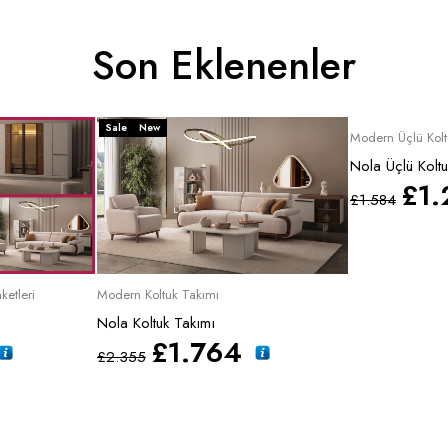
Son Eklenenler
Sale
New
Sale
Modern Üçlü Kolt
Nola Üçlü Koltu
£
1.
£
1.584
ketleri
Modern Koltuk Takımı
Nola Koltuk Takımı
£
1.764
£
2.355