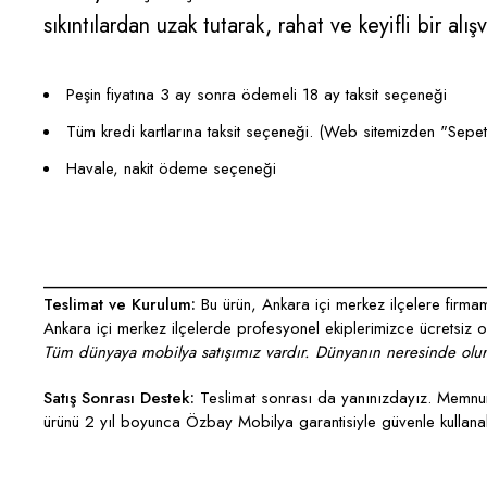
sıkıntılardan uzak tutarak, rahat ve keyifli bir 
Peşin fiyatına 3 ay sonra ödemeli 18 ay taksit seçeneği
Tüm kredi kartlarına taksit seçeneği. (Web sitemizden "Sepete E
Havale, nakit ödeme seçeneği
___________________________________________________
Teslimat ve Kurulum:
Bu ürün, Ankara içi merkez ilçelere firmamı
Ankara içi merkez ilçelerde profesyonel ekiplerimizce ücretsiz ola
Tüm dünyaya mobilya satışımız vardır. Dünyanın neresinde olurs
Satış Sonrası Destek:
Teslimat sonrası da yanınızdayız. Memnun 
ürünü 2 yıl boyunca Özbay Mobilya garantisiyle güvenle kullanabi