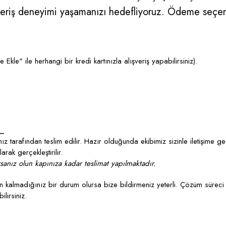
alışveriş deneyimi yaşamanızı hedefliyoruz. Ödeme seçe
kle" ile herhangi bir kredi kartınızla alışveriş yapabilirsiniz).
_
z tarafından teslim edilir. Hazır olduğunda ekibimiz sizinle iletişime g
rak gerçekleştirilir.
anız olun kapınıza kadar teslimat yapılmaktadır.
kalmadığınız bir durum olursa bize bildirmeniz yeterli. Çözüm süreci 
lirsiniz.