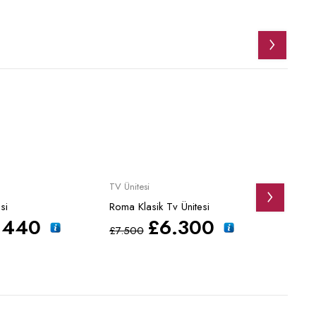
Sale
Sale
TV Ünitesi
TV Ünit
si
Roma Klasik Tv Ünitesi
Monica
.440
£
6.300
£
7.500
£
4.67