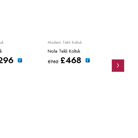
Sale
Sale
uk
Modern Tekli Koltuk
k
Nola Tekli Koltuk
296
£
468
£
762
Düğün P
Velari
£
15.1