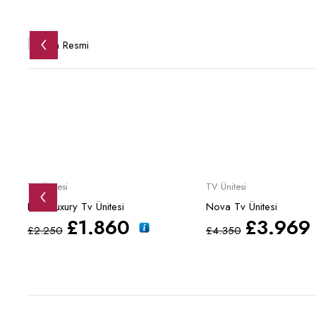
Sale
Sale
TV Ünitesi
TV Ünitesi
Lima Luxury Tv Ünitesi
Nova Tv Ünitesi
£
1.860
£
3.969
£
2.250
£
4.350