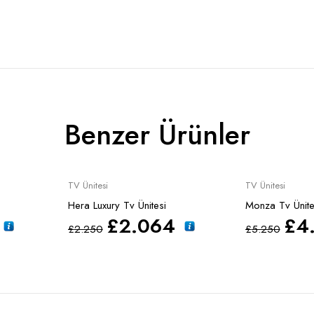
Benzer Ürünler
Sale
Sale
TV Ünitesi
TV Ünitesi
Hera Luxury Tv Ünitesi
Monza Tv Ünite
£
2.064
£
4
£
2.250
£
5.250