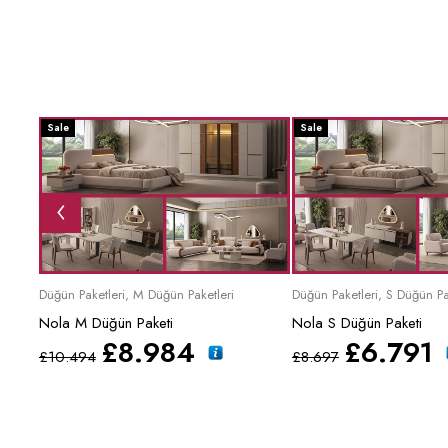
Sale
Sale
Düğün Paketleri
,
M Düğün Paketleri
Düğün Paketleri
,
S Düğün Pa
Nola M Düğün Paketi
Nola S Düğün Paketi
£
8.984
£
6.791
£
10.494
£
8.697