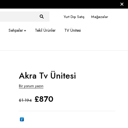
Yurt Dışı Satış
Mağazalar
Sehpalar
Tekil Ürünler
TV Ünitesi
Akra Tv Ünitesi
Bir yorum yazın
£
870
£
1.194