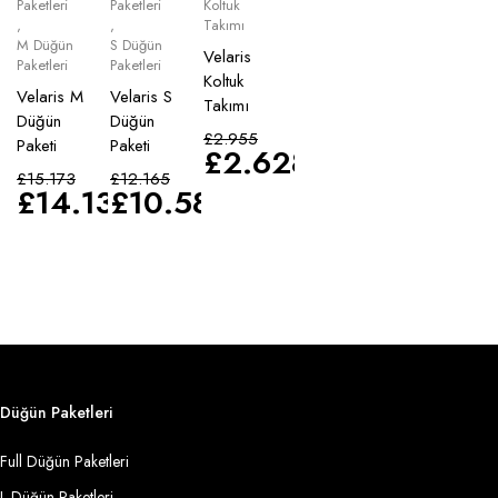
Paketleri
Paketleri
Koltuk
,
,
Takımı
M Düğün
S Düğün
Velaris
Paketleri
Paketleri
Koltuk
Velaris M
Velaris S
Takımı
Düğün
Düğün
£
2.955
Paketi
Paketi
£
2.628
£
15.173
£
12.165
£
14.135
£
10.583
Düğün Paketleri
Full Düğün Paketleri
L Düğün Paketleri