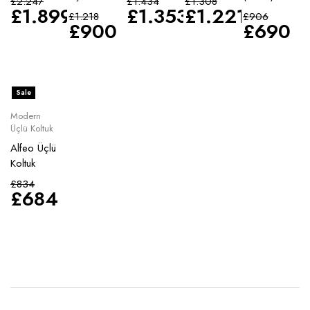
£
2.247
£
1.434
£
1.308
£
1.899
£
1.353
£
1.221
£
1.218
£
906
£
900
£
690
Sale
Modern
Üçlü Koltuk
Alfeo Üçlü
Koltuk
£
834
£
684