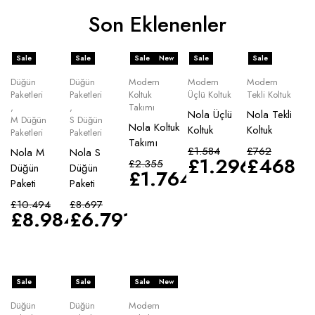
Son Eklenenler
Sale
Sale
Sale
New
Sale
Sale
Düğün
Düğün
Modern
Modern
Modern
Paketleri
Paketleri
Koltuk
Üçlü Koltuk
Tekli Koltuk
,
,
Takımı
Nola Üçlü
Nola Tekli
M Düğün
S Düğün
Nola Koltuk
Koltuk
Koltuk
Paketleri
Paketleri
Takımı
£
1.584
£
762
Nola M
Nola S
£
1.296
£
468
£
2.355
Düğün
Düğün
£
1.764
Paketi
Paketi
£
10.494
£
8.697
£
8.984
£
6.791
Sale
Sale
Sale
New
Düğün
Düğün
Modern