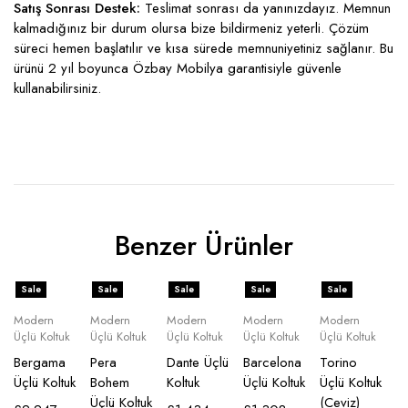
Satış Sonrası Destek:
Teslimat sonrası da yanınızdayız. Memnun
kalmadığınız bir durum olursa bize bildirmeniz yeterli. Çözüm
süreci hemen başlatılır ve kısa sürede memnuniyetiniz sağlanır. Bu
ürünü 2 yıl boyunca Özbay Mobilya garantisiyle güvenle
kullanabilirsiniz.
Benzer Ürünler
Sale
Sale
Sale
Sale
Sale
Modern
Modern
Modern
Modern
Modern
Üçlü Koltuk
Üçlü Koltuk
Üçlü Koltuk
Üçlü Koltuk
Üçlü Koltuk
Bergama
Pera
Dante Üçlü
Barcelona
Torino
Üçlü Koltuk
Bohem
Koltuk
Üçlü Koltuk
Üçlü Koltuk
Üçlü Koltuk
(Ceviz)