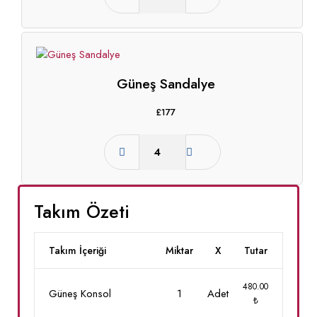
Güneş Sandalye
£
177
Takım Özeti
Takım İçeriği
Miktar
X
Tutar
480.00
Güneş Konsol
1
Adet
₺