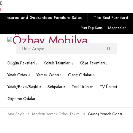
Insured and Guaranteed Furniture Sales
The Best Furniture
Yurt Dışı Satış
Mağazalar
Düğün Paketleri
Koltuk Takımları
Köşe Takımları
Yatak Odası
Yemek Odası
Genç Odaları
Yatak/Baza/Başlık
Sehpalar
Tekil Ürünler
TV Ünitesi
Giyinme Odaları
Ana Sayfa
Modern Yemek Odası Takımı
Güneş Yemek Odası