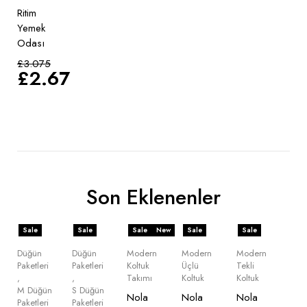
Ritim
Yemek
Odası
£
3.075
£
2.670
Son Eklenenler
Sale
Sale
Sale
New
Sale
Sale
Düğün
Düğün
Modern
Modern
Modern
Paketleri
Paketleri
Koltuk
Üçlü
Tekli
,
,
Takımı
Koltuk
Koltuk
M Düğün
S Düğün
Nola
Nola
Nola
Paketleri
Paketleri