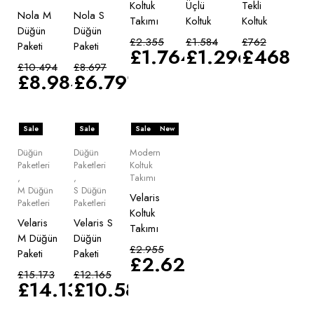
Koltuk
Üçlü
Tekli
Nola M
Nola S
Takımı
Koltuk
Koltuk
Düğün
Düğün
£
2.355
£
1.584
£
762
Paketi
Paketi
£
1.764
£
1.296
£
468
£
10.494
£
8.697
£
8.984
£
6.791
Sale
Sale
Sale
New
Düğün
Düğün
Modern
Paketleri
Paketleri
Koltuk
,
,
Takımı
M Düğün
S Düğün
Velaris
Paketleri
Paketleri
Koltuk
Velaris
Velaris S
Takımı
M Düğün
Düğün
£
2.955
Paketi
Paketi
£
2.628
£
15.173
£
12.165
£
14.135
£
10.583