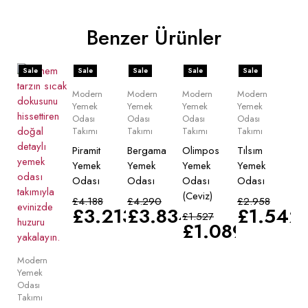
Benzer Ürünler
Sale
Sale
Sale
Sale
Sale
Modern
Modern
Modern
Modern
Yemek
Yemek
Yemek
Yemek
Odası
Odası
Odası
Odası
Takımı
Takımı
Takımı
Takımı
Piramit
Bergama
Olimpos
Tılsım
Yemek
Yemek
Yemek
Yemek
Odası
Odası
Odası
Odası
(Ceviz)
£
4.188
£
4.290
£
2.958
£
3.213
£
3.834
£
1.542
£
1.527
£
1.089
Modern
Yemek
Odası
Takımı