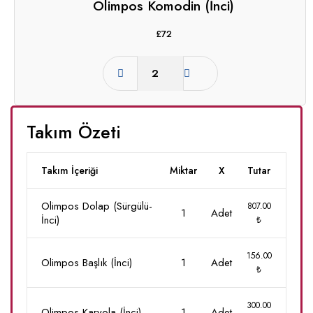
Olimpos Komodin (İnci)
£
72
Takım Özeti
Takım İçeriği
Miktar
X
Tutar
Olimpos Dolap (Sürgülü-
807.00
1
Adet
İnci)
₺
156.00
Olimpos Başlık (İnci)
1
Adet
₺
300.00
Olimpos Karyola (İnci)
1
Adet