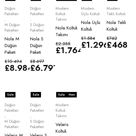
Düğün
Düğün
Modern
Modern
Modern
Paketleri
Paketleri
Koltuk
Üçlü Koltuk
Tekli Koltuk
,
,
Takımı
Nola Üçlü
Nola Tekli
M Düğün
S Düğün
Nola Koltuk
Koltuk
Koltuk
Paketleri
Paketleri
Takımı
£
1.584
£
762
Nola M
Nola S
£
1.296
£
468
£
2.355
Düğün
Düğün
£
1.764
Paketi
Paketi
£
10.494
£
8.697
£
8.984
£
6.791
Sale
Sale
Sale
New
Düğün
Düğün
Modern
Paketleri
Paketleri
Koltuk
,
,
Takımı
M Düğün
S Düğün
Velaris
Paketleri
Paketleri
Koltuk
Velaris M
Velaris S