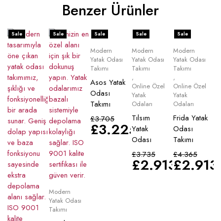
Benzer Ürünler
Sale
Sale
Sale
Sale
Sale
Modern
Modern
Modern
Yatak Odası
Yatak Odası
Yatak Odası
Takımı
Takımı
Takımı
,
,
Asos Yatak
Online Özel
Online Özel
Odası
Yatak
Yatak
Takımı
Odaları
Odaları
Tılsım
Frida Yatak
£
3.705
£
3.225
Yatak
Odası
Odası
Takımı
£
3.735
£
4.365
£
2.913
£
2.913
Modern
Yatak Odası
Takımı