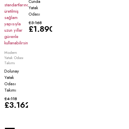
Cunda
Yatak
Odası
£
3.168
£
1.890
Modern
Yatak Odası
Takımı
Dolunay
Yatak
Odası
Takımı
£
4.118
£
3.162