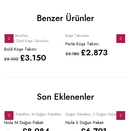
Benzer Ürünler
Sale
Sale
S
Köşe Takımları
,
Köşe Takımları
Kö
Online Özel Köşe Takımları
Perla Köşe Takımı
Va
Bold Köşe Takımı
£
2.873
£
5.180
£
£
3.150
£
5.100
Son Eklenenler
Sale
Sale
S
Düğün Paketleri
,
M Düğün Paketleri
Düğün Paketleri
,
S Düğün Paketleri
Mo
Nola M Düğün Paketi
Nola S Düğün Paketi
No