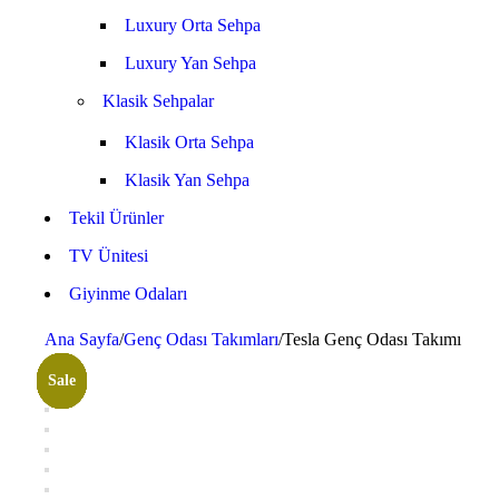
Luxury Orta Sehpa
Luxury Yan Sehpa
Klasik Sehpalar
Klasik Orta Sehpa
Klasik Yan Sehpa
Tekil Ürünler
TV Ünitesi
Giyinme Odaları
Ana Sayfa
/
Genç Odası Takımları
/
Tesla Genç Odası Takımı
Sale
Sale
Sale
Sale
Sale
Sale
Sale
Sale
Sale
Sale
Sale
Sale
Sale
Sale