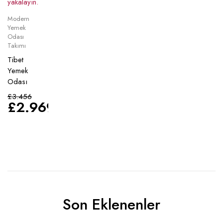
Modern
Yemek
Odası
Takımı
Tibet
Yemek
Odası
£
3.456
£
2.969
Son Eklenenler