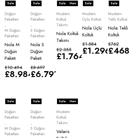
Sale
Sale
Sale
New
Sale
Sale
Düğün
Düğün
Modern
Modern
Modern
Paketleri
Paketleri
Koltuk
Üçlü Koltuk
Tekli Koltuk
,
,
Takımı
Nola Üçlü
Nola Tekli
M Düğün
S Düğün
Nola Koltuk
Koltuk
Koltuk
Paketleri
Paketleri
Takımı
£
1.584
£
762
Nola M
Nola S
£
1.296
£
468
£
2.355
Düğün
Düğün
£
1.764
Paketi
Paketi
£
10.494
£
8.697
£
8.984
£
6.791
Sale
Sale
Sale
New
Düğün
Düğün
Modern
Paketleri
Paketleri
Koltuk
,
,
Takımı
M Düğün
S Düğün
Velaris
Paketleri
Paketleri