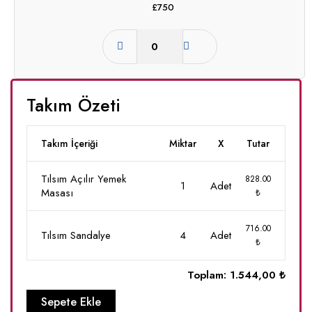
£
750
Takım Özeti
Takım İçeriği
Miktar
X
Tutar
Tılsım Açılır Yemek
828.00
1
Adet
Masası
₺
716.00
Tılsım Sandalye
4
Adet
₺
Toplam:
1.544,00 ₺
Sepete Ekle