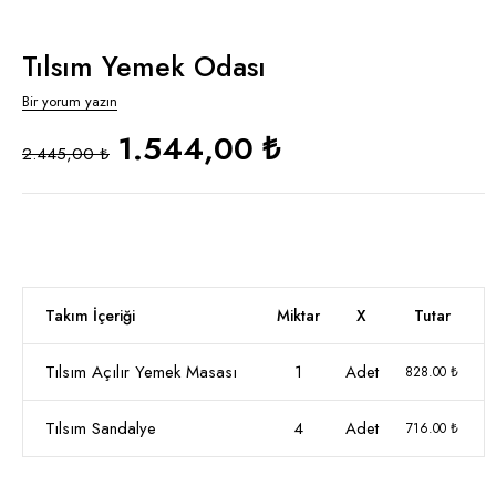
Tılsım Yemek Odası
Bir yorum yazın
1.544,00 ₺
2.445,00 ₺
Takım İçeriği
Miktar
X
Tutar
Tılsım Açılır Yemek Masası
1
Adet
828.00 ₺
Tılsım Sandalye
4
Adet
716.00 ₺