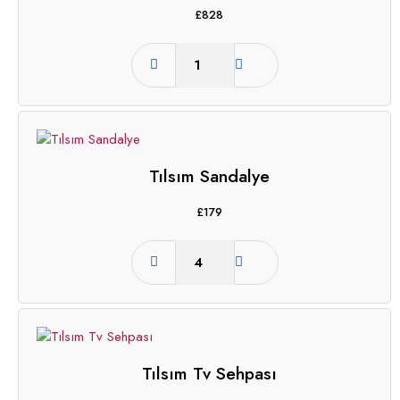
£
828
Tılsım Sandalye
£
179
Tılsım Tv Sehpası