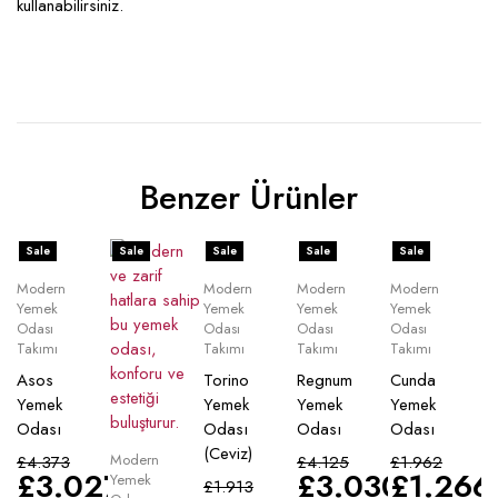
kullanabilirsiniz.
Benzer Ürünler
Sale
Sale
Sale
Sale
Sale
Modern
Modern
Modern
Modern
Yemek
Yemek
Yemek
Yemek
Odası
Odası
Odası
Odası
Takımı
Takımı
Takımı
Takımı
Asos
Torino
Regnum
Cunda
Yemek
Yemek
Yemek
Yemek
Odası
Odası
Odası
Odası
(Ceviz)
Modern
£
4.373
£
4.125
£
1.962
£
3.027
£
3.030
£
1.266
Yemek
£
1.913