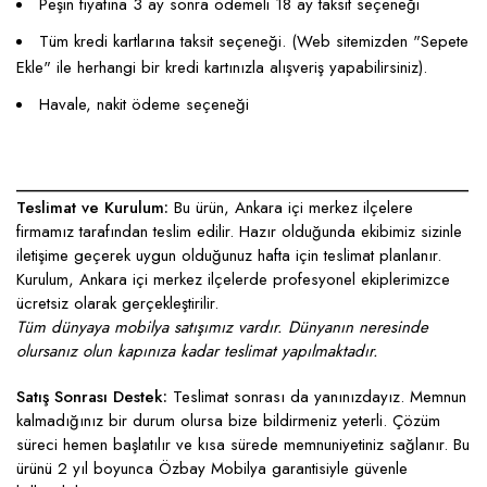
Peşin fiyatına 3 ay sonra ödemeli 18 ay taksit seçeneği
Tüm kredi kartlarına taksit seçeneği. (Web sitemizden "Sepete
Ekle" ile herhangi bir kredi kartınızla alışveriş yapabilirsiniz).
Havale, nakit ödeme seçeneği
____________________________________________________
Teslimat ve Kurulum:
Bu ürün, Ankara içi merkez ilçelere
firmamız tarafından teslim edilir. Hazır olduğunda ekibimiz sizinle
iletişime geçerek uygun olduğunuz hafta için teslimat planlanır.
Kurulum, Ankara içi merkez ilçelerde profesyonel ekiplerimizce
ücretsiz olarak gerçekleştirilir.
Tüm dünyaya mobilya satışımız vardır. Dünyanın neresinde
olursanız olun kapınıza kadar teslimat yapılmaktadır.
Satış Sonrası Destek:
Teslimat sonrası da yanınızdayız. Memnun
kalmadığınız bir durum olursa bize bildirmeniz yeterli. Çözüm
süreci hemen başlatılır ve kısa sürede memnuniyetiniz sağlanır. Bu
ürünü 2 yıl boyunca Özbay Mobilya garantisiyle güvenle