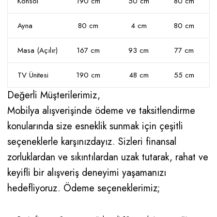
Konsol
190 cm
50 cm
80 cm
Ayna
80 cm
4 cm
80 cm
Masa (Açılır)
167 cm
93 cm
77 cm
TV Ünitesi
190 cm
48 cm
55 cm
Değerli Müşterilerimiz,
Mobilya alışverişinde ödeme ve taksitlendirme
konularında size esneklik sunmak için çeşitli
seçeneklerle karşınızdayız. Sizleri finansal
zorluklardan ve sıkıntılardan uzak tutarak, rahat ve
keyifli bir alışveriş deneyimi yaşamanızı
hedefliyoruz. Ödeme seçeneklerimiz;