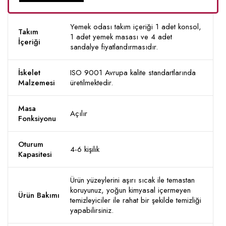
Yemek odası takım içeriği 1 adet konsol,
Takım
1 adet yemek masası ve 4 adet
İçeriği
sandalye fiyatlandırmasıdır.
İskelet
ISO 9001 Avrupa kalite standartlarında
Malzemesi
üretilmektedir.
Masa
Açılır
Fonksiyonu
Oturum
4-6 kişilik
Kapasitesi
Ürün yüzeylerini aşırı sıcak ile temastan
koruyunuz, yoğun kimyasal içermeyen
Ürün Bakımı
temizleyiciler ile rahat bir şekilde temizliği
yapabilirsiniz.