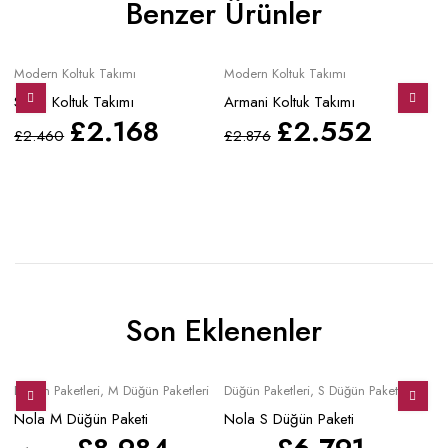
Benzer Ürünler
Sale
Sale
S
Modern Koltuk Takımı
Modern Koltuk Takımı
Mo
Stella Koltuk Takımı
Armani Koltuk Takımı
Gü
£
2.168
£
2.552
£
2.460
£
2.876
£
Son Eklenenler
Sale
Sale
S
Düğün Paketleri
,
M Düğün Paketleri
Düğün Paketleri
,
S Düğün Paketleri
Mo
Nola M Düğün Paketi
Nola S Düğün Paketi
No